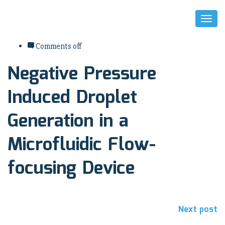
Toggl
Naviga
août 8, 2017
Comments off
Negative Pressure
Induced Droplet
Generation in a
Microfluidic Flow-
focusing Device
Navigation
Next post